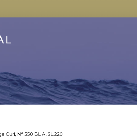
AL
ge Curi, N° 550 BL.A, SL.220