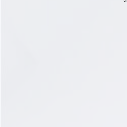
d
–
–