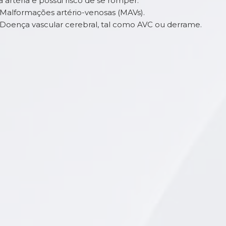
a artéria e possui risco de se romper.
 Malformações artério-venosas (MAVs).
 Doença vascular cerebral, tal como AVC ou derrame.