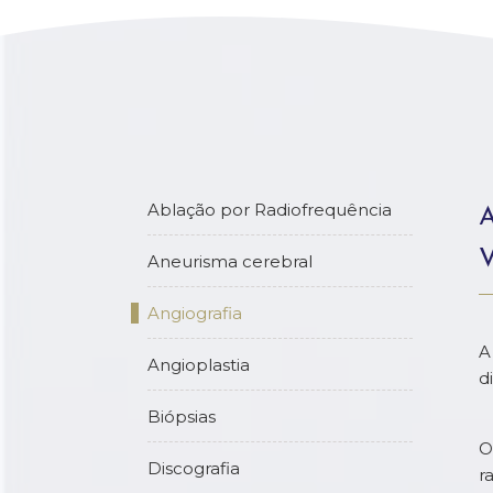
Ablação por Radiofrequência
Aneurisma cerebral
Angiografia
A
Angioplastia
d
Biópsias
O
Discografia
r