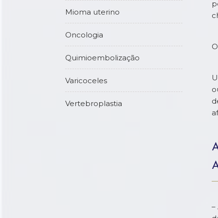
p
Mioma uterino
c
Oncologia
O
Quimioembolização
U
Varicoceles
o
d
Vertebroplastia
a
–