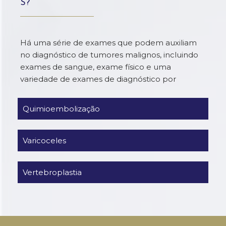
S?
Há uma série de exames que podem auxiliam
no diagnóstico de tumores malignos, incluindo
exames de sangue, exame físico e uma
variedade de exames de diagnóstico por
imagem, que incluem raios-X (por exemplo,
radiografia de tórax, mamografia), Tomografia
computadorizada (TC), Ressonância magnética
(RM) e ultra-sonografia. Porém o diagnóstico
de certeza não pode fechado até que seja
realizada uma biópsia, ou seja, até que um
pequeno fragmento de tecido seja retirado e
examinado por um patologista. Cirurgia aberta
é as vezes realizada para obter uma amostra
tecidial para a análise do patologista. Porém, na
maioria dos casos as amostras de tecido
podem ser obtidas sem cirurgia, com técnicas